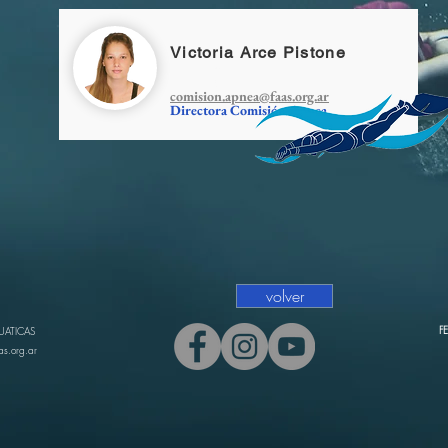
Victoria Arce Pistone
comision.apnea@faas.org.ar
Directora Comisión Apnea
volver
F
UATICAS
as.org.ar