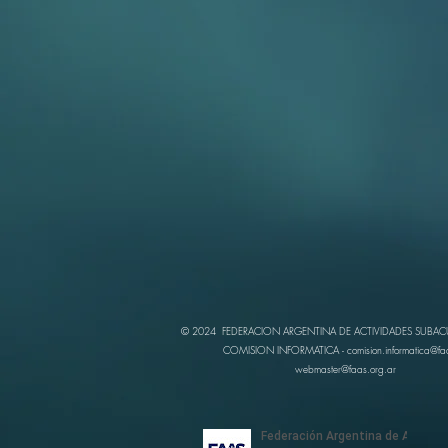
© 2024 FEDERACION ARGENTINA DE ACTIVIDADES SUBAC
COMISION INFORMATICA -
comision.informatica@fa
webmaster@faas.org.ar